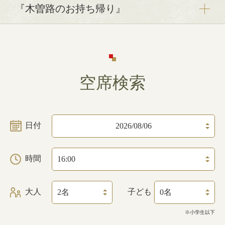
『木曽路のお持ち帰り』
空席検索
日付
時間
大人
子ども
※小学生以下