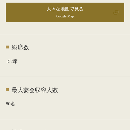
大きな地図で見る
Google Map
総席数
152席
最大宴会収容人数
80名