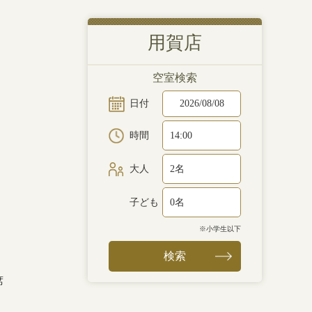
用賀店
空室検索
日付
時間
大人
子ども
※小学生以下
検索
席