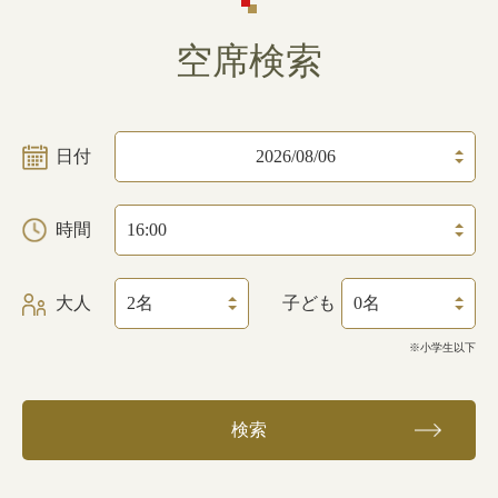
空席検索
日付
時間
大人
子ども
※小学生以下
検索